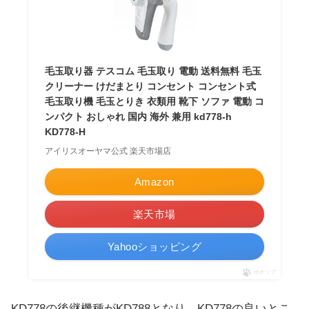
毛玉取り器 テスコム 毛玉取り 電動 送料無料 毛玉
クリーナー けだまとり コンセント コンセント式
毛玉取り機 毛玉とりき 衣類用 靴下 ソファ 電動 コ
ンパクト おしゃれ 国内 海外 兼用 kd778-h
KD778-H
アイリスオーヤマ公式 楽天市場店
Amazon
楽天市場
Yahooショッピング
ポチップ
KD778の後継機種がKD788となり、KD778の良いとこ