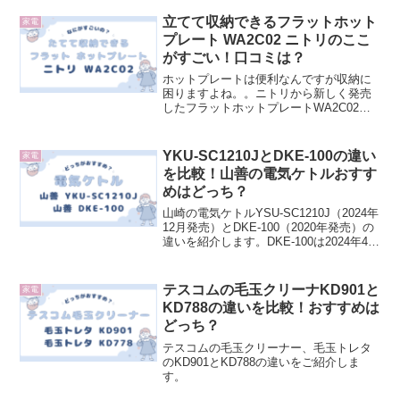
る、霜取りの必要ない冷凍庫、セカンド
冷凍庫選びで気を付けることをご紹介し
立てて収納できるフラットホット
家電
ます♪
プレート WA2C02 ニトリのここ
がすごい！口コミは？
ホットプレートは便利なんですが収納に
困りますよね。。ニトリから新しく発売
したフラットホットプレートWA2C02
は、薄いのに自立するので収納スペース
に悩む方にとってまさに救世主的な存在
です＾＾徹底調査の結果をご紹介しま
YKU-SC1210JとDKE-100の違い
家電
す！
を比較！山善の電気ケトルおすす
めはどっち？
山崎の電気ケトルYSU-SC1210J（2024年
12月発売）とDKE-100（2020年発売）の
違いを紹介します。DKE-100は2024年4月
にグレーのお色が追加されるなど、今な
お現役の機種です。新商品との違いを徹
底比較します！
テスコムの毛玉クリーナKD901と
家電
KD788の違いを比較！おすすめは
どっち？
テスコムの毛玉クリーナー、毛玉トレタ
のKD901とKD788の違いをご紹介しま
す。