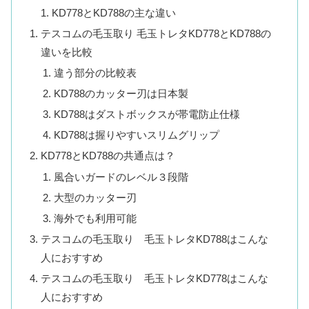
KD778とKD788の主な違い
テスコムの毛玉取り 毛玉トレタKD778とKD788の
違いを比較
違う部分の比較表
KD788のカッター刃は日本製
KD788はダストボックスが帯電防止仕様
KD788は握りやすいスリムグリップ
KD778とKD788の共通点は？
風合いガードのレベル３段階
大型のカッター刃
海外でも利用可能
テスコムの毛玉取り 毛玉トレタKD788はこんな
人におすすめ
テスコムの毛玉取り 毛玉トレタKD778はこんな
人におすすめ