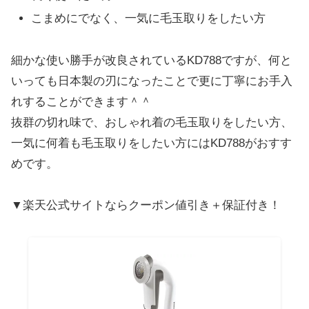
こまめにでなく、一気に毛玉取りをしたい方
細かな使い勝手が改良されているKD788ですが、何と
いっても日本製の刃になったことで更に丁寧にお手入
れすることができます＾＾
抜群の切れ味で、おしゃれ着の毛玉取りをしたい方、
一気に何着も毛玉取りをしたい方にはKD788がおすす
めです。
▼楽天公式サイトならクーポン値引き＋保証付き！