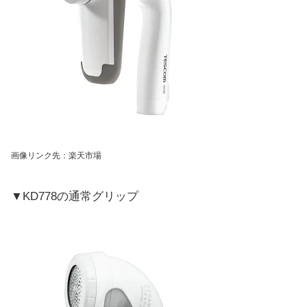
画像リンク先：楽天市場
▼KD778の通常グリップ