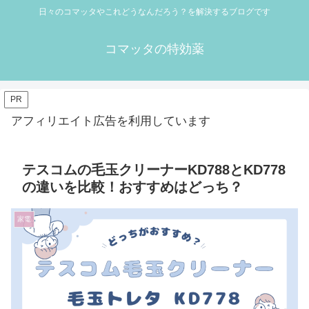
日々のコマッタやこれどうなんだろう？を解決するブログです
コマッタの特効薬
PR
アフィリエイト広告を利用しています
テスコムの毛玉クリーナーKD788とKD778
の違いを比較！おすすめはどっち？
家電