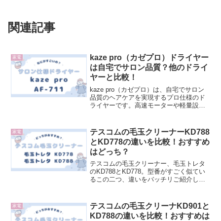
関連記事
kaze pro（カゼプロ）ドライヤー
家電
は自宅でサロン品質？他のドライ
ヤーと比較！
kaze pro（カゼプロ）は、自宅でサロン
品質のヘアケアを実現するプロ仕様のド
ライヤーです。高速モーターや軽量設
計、環境に優しい省エネ機能を兼ね備
え、日々のスタイリングを効率的にサポ
ートします。価格や購入方法、魅力を詳
テスコムの毛玉クリーナーKD788
家電
しく解説！ぜひチェックしてください。
とKD778の違いを比較！おすすめ
はどっち？
テスコムの毛玉クリーナー、毛玉トレタ
のKD788とKD778。型番がすごく似てい
るこの二つ、違いをバッチリご紹介しま
す！
テスコムの毛玉クリーナKD901と
家電
KD788の違いを比較！おすすめは