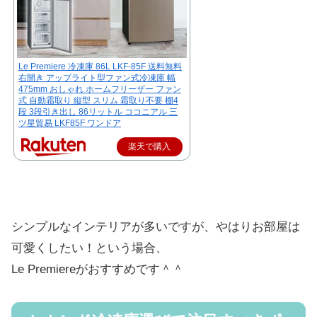
Le Premiere 冷凍庫 86L LKF-85F 送料無料
右開き アップライト型ファン式冷凍庫 幅
475mm おしゃれ ホームフリーザー ファン
式 自動霜取り 縦型 スリム 霜取り不要 棚4
段 3段引き出し 86リットル ココニアル 三
ツ星貿易 LKF85F ワンドア
楽天で購入
シンプルなインテリアが多いですが、やはりお部屋は
可愛くしたい！という場合、
Le Premiereがおすすめです＾＾