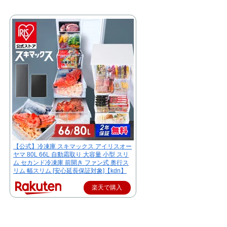
【公式】冷凍庫 スキマックス アイリスオー
ヤマ 80L 66L 自動霜取り 大容量 小型 スリ
ム セカンド冷凍庫 前開き ファン式 奥行ス
リム 幅スリム [安心延長保証対象]【kdn】
楽天で購入