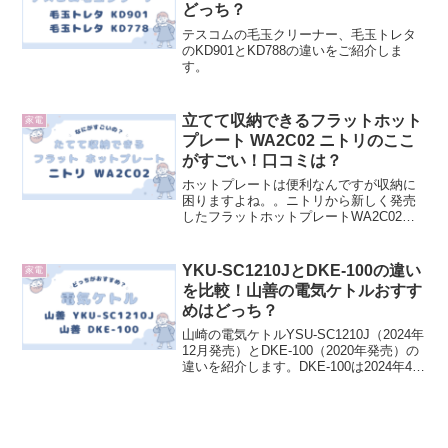
どっち？
テスコムの毛玉クリーナー、毛玉トレタ
のKD901とKD788の違いをご紹介しま
す。
立てて収納できるフラットホット
家電
プレート WA2C02 ニトリのここ
がすごい！口コミは？
ホットプレートは便利なんですが収納に
困りますよね。。ニトリから新しく発売
したフラットホットプレートWA2C02
は、薄いのに自立するので収納スペース
に悩む方にとってまさに救世主的な存在
です＾＾徹底調査の結果をご紹介しま
YKU-SC1210JとDKE-100の違い
家電
す！
を比較！山善の電気ケトルおすす
めはどっち？
山崎の電気ケトルYSU-SC1210J（2024年
12月発売）とDKE-100（2020年発売）の
違いを紹介します。DKE-100は2024年4月
にグレーのお色が追加されるなど、今な
お現役の機種です。新商品との違いを徹
底比較します！